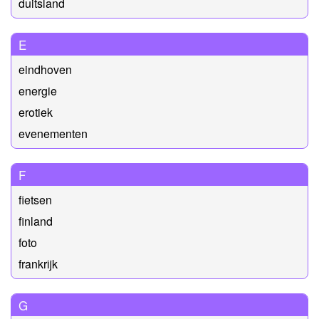
duitsland
E
eindhoven
energie
erotiek
evenementen
F
fietsen
finland
foto
frankrijk
G