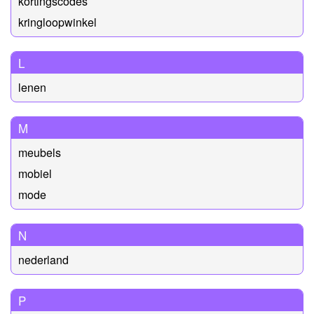
kortingscodes
kringloopwinkel
L
lenen
M
meubels
mobiel
mode
N
nederland
P