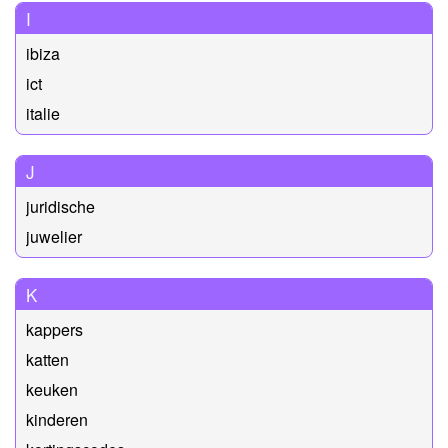
I
ibiza
ict
italie
J
juridische
juwelier
K
kappers
katten
keuken
kinderen