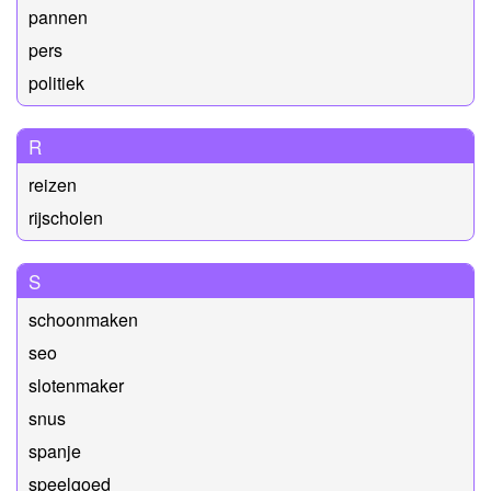
pannen
pers
politiek
R
reizen
rijscholen
S
schoonmaken
seo
slotenmaker
snus
spanje
speelgoed