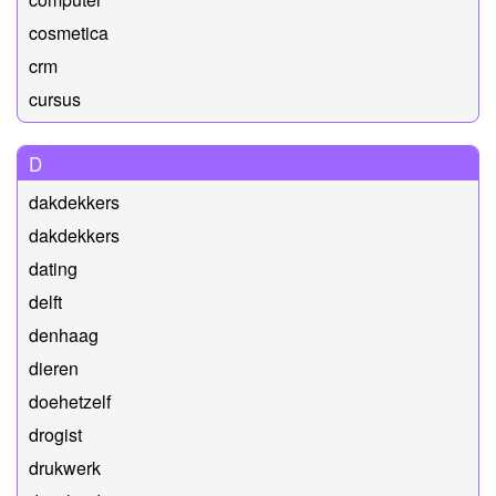
cosmetica
crm
cursus
D
dakdekkers
dakdekkers
dating
delft
denhaag
dieren
doehetzelf
drogist
drukwerk