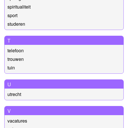
spiritualiteit
sport
studeren
T
telefoon
trouwen
tuin
U
utrecht
V
vacatures