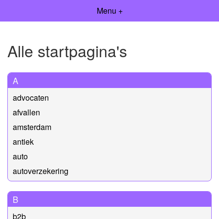
Menu +
Alle startpagina's
A
advocaten
afvallen
amsterdam
antiek
auto
autoverzekering
B
b2b